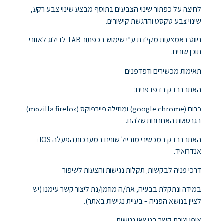
לחיצה על כפתור שינוי הצבעים בתוסף מבצע שינוי צבע רקע,
שינוי צבע טקסט והדגשת קישורים.
ניווט באמצעות מקלדת ע”י שימוש בכפתור TAB לדילוג לאזורי
תוכן שונים.
תאימות מכשירים ודפדפנים
האתר נבדק בדפדפנים:
כרום (google chrome) ומוזילה פיירפוקס (mozilla firefox)
בגרסאות האחרונות שלהם.
האתר נבדק במכשירי מובייל שונים במערכות הפעלה IOS ו
אנדרואיד.
דרכי פניה לבקשות, תקלות נגישות והצעות לשיפור
במידה ונתקלת בבעיה, את/ה מוזמן/נת ליצור קשר עימנו (יש
לציין בנושא הפניה – בעיית נגישות באתר).
אופן יצירת קשר בנושאי נגישות